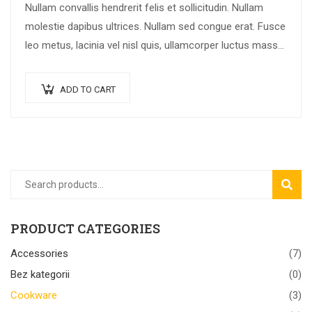
Nullam convallis hendrerit felis et sollicitudin. Nullam
molestie dapibus ultrices. Nullam sed congue erat. Fusce
leo metus, lacinia vel nisl quis, ullamcorper luctus massa.
Nullam nisi lectus, molestie mattis…
ADD TO CART
SEAR
PRODUCT CATEGORIES
Accessories
(7)
Bez kategorii
(0)
Cookware
(3)