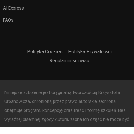
AI Express
FAQs
Polityka Cookies
Polityka Prywatności
Regulamin serwisu
Niniejsze szkolenie jest oryginalną twórczością Krzysztofa
Urbanowicza, chronioną przez prawo autorskie. Ochrona
obejmuje program, koncepcję oraz treść i formę szkoleń. Bez
wyraźnej pisemnej zgody Autora, żadna ich część nie może być
kopiowana, rozpowszechniana, adaptowana, modyfikowana,