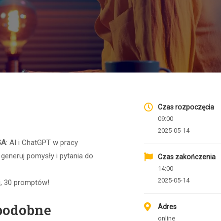
Czas rozpoczęcia
09:00
2025-05-14
SA
: AI i ChatGPT w pracy
, generuj pomysły i pytania do
Czas zakończenia
14:00
2025-05-14
i, 30 promptów!
podobne
Adres
online