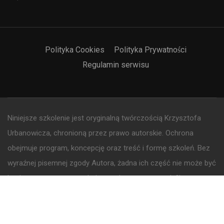
Polityka Cookies
Polityka Prywatności
Regulamin serwisu
Niniejsze szkolenie jest oryginalną twórczością Krzysztofa
Urbanowicza, chronioną przez prawo autorskie. Ochrona
obejmuje program, koncepcję oraz treść i formę szkoleń. Bez
wyraźnej pisemnej zgody Autora, żadna ich część nie może być
kopiowana, rozpowszechniana, adaptowana, modyfikowana,
tłumaczona i wykorzystywana komercyjnie w jakikolwiek
sposób, pod rygorem odpowiedzialności cywilnej i karnej.