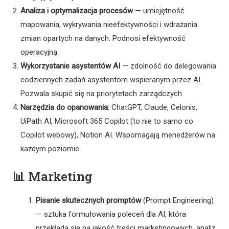
Analiza i optymalizacja procesów
— umiejętność
mapowania, wykrywania nieefektywności i wdrażania
zmian opartych na danych. Podnosi efektywność
operacyjną.
Wykorzystanie asystentów AI
— zdolność do delegowania
codziennych zadań asystentom wspieranym przez AI.
Pozwala skupić się na priorytetach zarządczych.
Narzędzia do opanowania:
ChatGPT, Claude, Celonis,
UiPath AI, Microsoft 365 Copilot (to nie to samo co
Copilot webowy), Notion AI. Wspomagają menedżerów na
każdym poziomie.
📊 Marketing
Pisanie skutecznych promptów
(Prompt Engineering)
— sztuka formułowania poleceń dla AI, która
przekłada się na jakość treści marketingowych, analiz