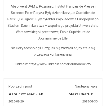
Absolwent UAM w Poznaniu, Institut Français de Presse i
Sciences Po w Paryżu. Były dziennikarz „Le Quotidien de
Paris" i „Le Figaro". Były dyrektor i wykładowca Europejskiego
Studium Dziennikarstwa – wspólnego projektu Uniwersytetu
Warszawskiego i prestiżowej Ecole Supérieure de
Journalisme de Lille.
Nie uczy technologii. Uczy, jak nią zarządzać, by stała się
przewagą konkurencyjną.
Linkedin: https://www.linkedin.com/in/urbanowicz/
Poprzedni post
Następny wpis
AI w biznesie: Jak
Masz ChatGPT?
polskie firmy
Świetnie. Teraz
2025-03-29
2025-03-30
zyskują dzięki
naucz się korzystać