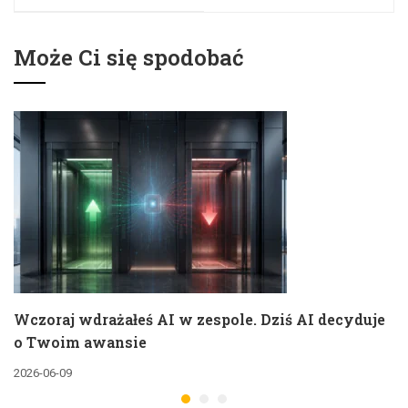
sztucznej
z niego jak
inteligencji
dyrygent, nie
skrzypek
Może Ci się spodobać
Wczoraj wdrażałeś AI w zespole. Dziś AI decyduje
o Twoim awansie
2026-06-09