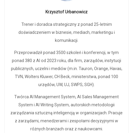
Krzysztof Urbanowicz
Trener i doradca strategiczny z ponad 25-letnim
doświadczeniem w biznesie, mediach, marketingu i
komunikacji.
Przeprowadził ponad 3500 szkoleń i konferencji, w tym
ponad 380 z AI od 2023 roku, dla firm, zarządów, instytucji
publicznych, uczelni i mediów (m.in. Tauron, Orange, Havas,
TVN, Wolters Kluwer, CH Beck, ministerstwa, ponad 100
urzędów, UW, UJ, SWPS, SGH).
Twórca AI Management System, AI Sales Management
System i AI Writing System, autorskich metodologii
zarządzania sztuczną inteligencją w organizacjach. Pracuje
z zarządami, menedżerami i zespołami decyzyjnymi w
różnych branżach oraz z naukowcami.