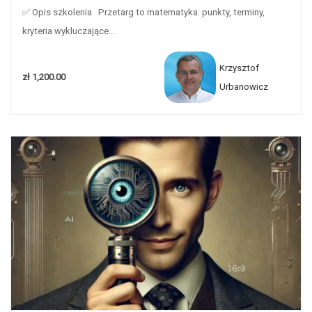
✅ Opis szkolenia Przetarg to matematyka: punkty, terminy,
kryteria wykluczające....
Krzysztof
zł 1,200.00
Urbanowicz