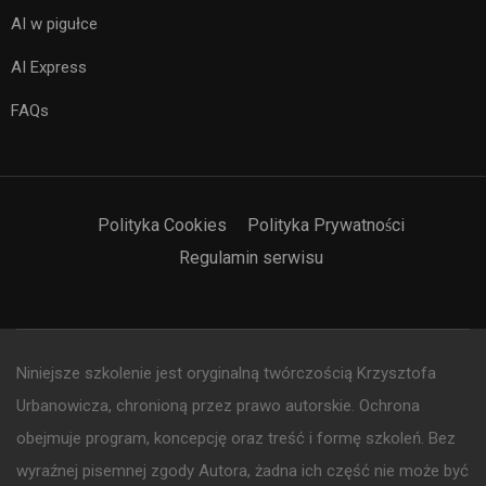
AI w pigułce
AI Express
FAQs
Polityka Cookies
Polityka Prywatności
Regulamin serwisu
Niniejsze szkolenie jest oryginalną twórczością Krzysztofa
Urbanowicza, chronioną przez prawo autorskie. Ochrona
obejmuje program, koncepcję oraz treść i formę szkoleń. Bez
wyraźnej pisemnej zgody Autora, żadna ich część nie może być