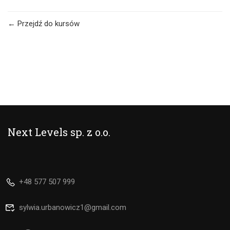
Przejdź do kursów
Next Levels sp. z o.o.
+48 577 507 999
sylwia.urbanowicz1@gmail.com