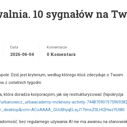
walnia. 10 sygnałów na Tw
Data
Komentarze
2026-06-04
0 Komentarz
pole. Dziś jest kryterium, według którego ktoś zdecyduje o Twoim
w z ostatnich tygodni:
a, która doradza korporacjom, jak się restrukturyzować (hipokryzja
ts/urbanowicz_urbaiacademy-mckinsey-activity-74487090197596938
r_desktop&rcm=ACoAAAA_GUcBhyqELejJ17tmsZ0LHI2HwzYUt80
iadomość: bez regularnego używania AI nie ma awansu na stanowis