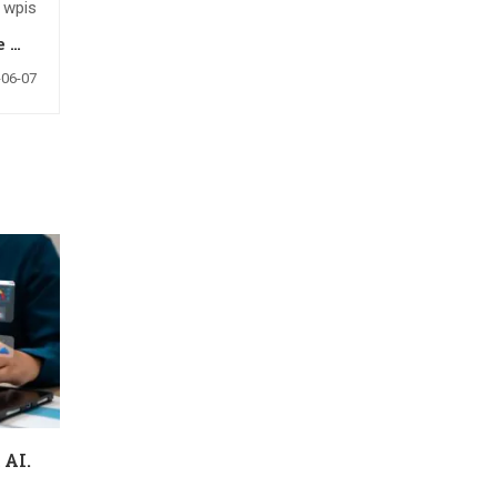
 wpis
le ma
iloty
-06-07
 AI.