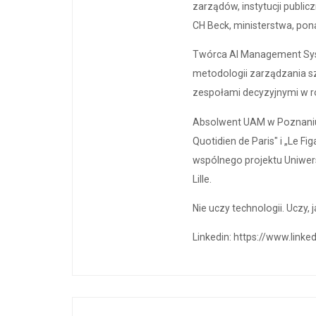
zarządów, instytucji public
CH Beck, ministerstwa, pon
Twórca AI Management Syst
metodologii zarządzania sz
zespołami decyzyjnymi w r
Absolwent UAM w Poznaniu, I
Quotidien de Paris" i „Le F
wspólnego projektu Uniwer
Lille.
Nie uczy technologii. Uczy,
Linkedin: https://www.link