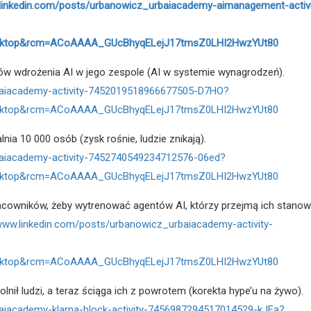
.linkedin.com/posts/urbanowicz_urbaiacademy-aimanagement-activi
ktop&rcm=ACoAAAA_GUcBhyqELejJ17tmsZ0LHI2HwzYUt80
ów wdrożenia AI w jego zespole (AI w systemie wynagrodzeń).
rbaiacademy-activity-7452019518966677505-D7HO?
ktop&rcm=ACoAAAA_GUcBhyqELejJ17tmsZ0LHI2HwzYUt80
ia 10 000 osób (zysk rośnie, ludzie znikają).
baiacademy-activity-7452740549234712576-06ed?
ktop&rcm=ACoAAAA_GUcBhyqELejJ17tmsZ0LHI2HwzYUt80
racowników, żeby wytrenować agentów AI, którzy przejmą ich stanow
/www.linkedin.com/posts/urbanowicz_urbaiacademy-activity-
ktop&rcm=ACoAAAA_GUcBhyqELejJ17tmsZ0LHI2HwzYUt80
wolnił ludzi, a teraz ściąga ich z powrotem (korekta hype’u na żywo).
baiacademy-klarna-block-activity-7456987294517014529-kJFa?