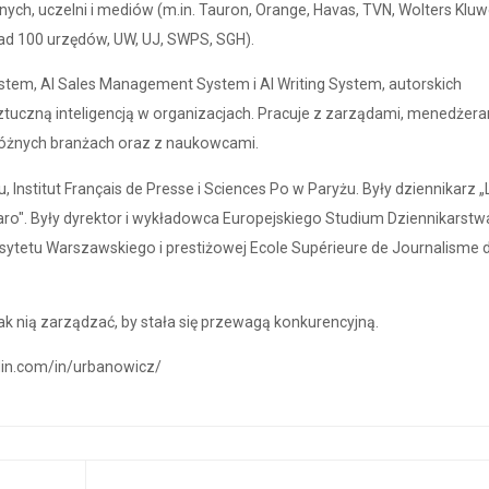
znych, uczelni i mediów (m.in. Tauron, Orange, Havas, TVN, Wolters Kluw
ad 100 urzędów, UW, UJ, SWPS, SGH).
em, AI Sales Management System i AI Writing System, autorskich
tuczną inteligencją w organizacjach. Pracuje z zarządami, menedżera
óżnych branżach oraz z naukowcami.
nstitut Français de Presse i Sciences Po w Paryżu. Były dziennikarz „
igaro". Były dyrektor i wykładowca Europejskiego Studium Dziennikarstw
sytetu Warszawskiego i prestiżowej Ecole Supérieure de Journalisme 
 jak nią zarządzać, by stała się przewagą konkurencyjną.
edin.com/in/urbanowicz/