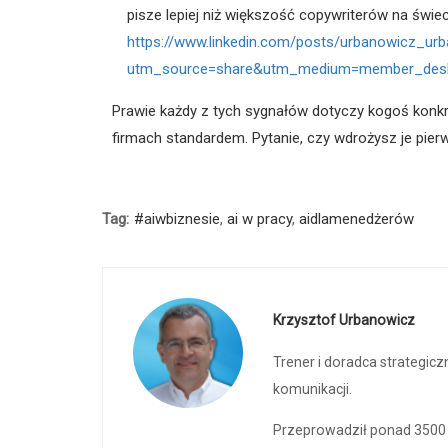
pisze lepiej niż większość copywriterów na świe
https://www.linkedin.com/posts/urbanowicz_ur
utm_source=share&utm_medium=member_des
Prawie każdy z tych sygnałów dotyczy kogoś konkre
firmach standardem. Pytanie, czy wdrożysz je pierw
Tag:
#aiwbiznesie
,
ai w pracy
,
aidlamenedżerów
Krzysztof Urbanowicz
Trener i doradca strategic
komunikacji.
Przeprowadził ponad 3500 sz