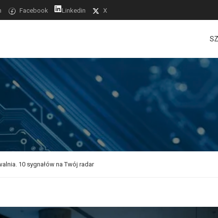
m
Facebook
Linkedin
X
SZ
walnia. 10 sygnałów na Twój radar