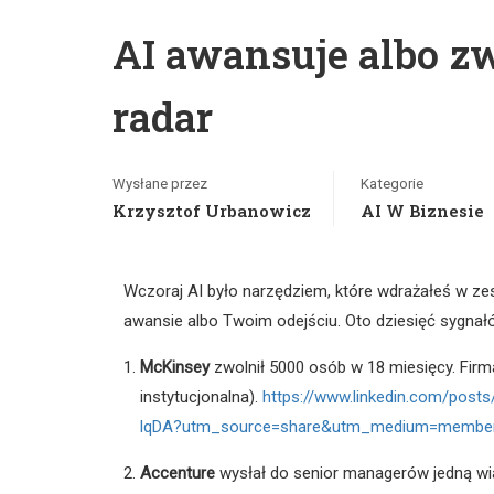
AI awansuje albo z
radar
Wysłane przez
Kategorie
Krzysztof Urbanowicz
AI W Biznesie
Wczoraj AI było narzędziem, które wdrażałeś w zes
awansie albo Twoim odejściu. Oto dziesięć sygnałó
McKinsey
zwolnił 5000 osób w 18 miesięcy. Firm
instytucjonalna).
https://www.linkedin.com/pos
lqDA?utm_source=share&utm_medium=membe
Accenture
wysłał do senior managerów jedną w