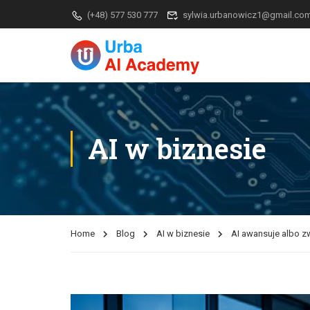
(+48) 577 530 777
sylwia.urbanowicz1@gmail.co
AI w biznesie
Home
Blog
AI w biznesie
AI awansuje albo z